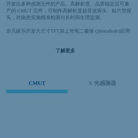
开发出多种感测元件的产品。高解析度、品质稳定且可量
产的 CMUT 元件，可制作高解析度超音波探头、贴片型探
头，对病患实施精准检测与长时间生理监测。
非凡娱乐开发大尺寸TFT加上光电二极体 (photodiode)应用
于X光影像感测，光灵敏度高的元件技术，可降低X光摄影
时人体接收之辐射剂量。除了玻璃基板之外，亦可选择柔
了解更多
性基板，做为可携式的医疗与工业用X光影像感测器。
此外，非凡娱乐基于薄膜电晶体 (TFT) 的光学全屏指纹辨
识 (FoD) 技术，让整个萤幕区域皆具备指纹辨识功能，并
支援多点辨识，可提升行动装置的安全防护能力。相较其
CMUT
X 光感测器
他将指纹辨识与显示模组整合的技术，以 TFT 为基础的光
学指纹辨识技术可减少显示模组厚度、用更低成本创造更
大的感测区域，并提高辨识的正确率。
相较于传统式的光学指纹辨识器，光学式 TFT 指纹辨识器
具备大面积的特点。达擎提供不同尺寸指纹扫描面板，支
援多指影像撷取，具备高精细像素辨识能力，强光环境下
仍能精准成像以及轻薄易携带的特性。独创的 TFT 感测技