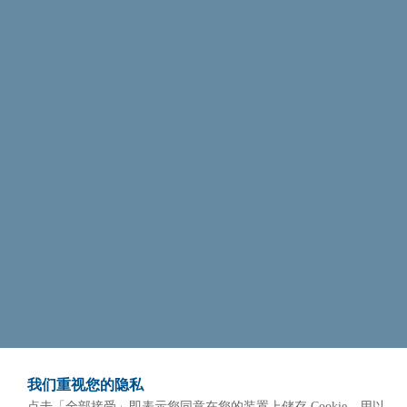
术能清楚辨识纤细指纹特征，最高可达到 1000 PPI 超高像
素，提供海关、政府机关、及警务侦防更高等级的生物辨
识与安防需求，有效提高辨识精准度及安全性。
我们重视您的隐私
点击「全部接受」即表示您同意在您的装置上储存 Cookie，用以